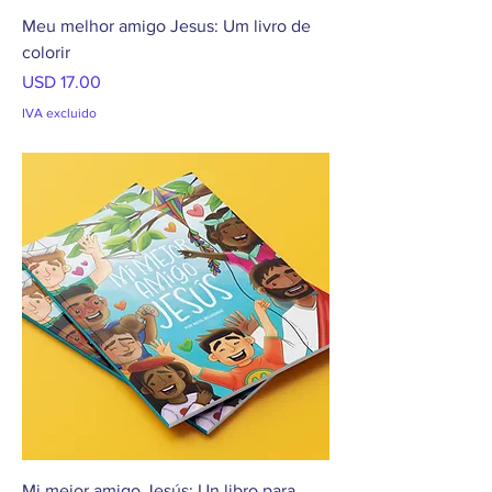
Meu melhor amigo Jesus: Um livro de
colorir
Precio
USD 17.00
IVA excluido
Mi mejor amigo Jesús: Un libro para