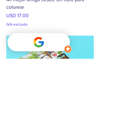
colorear
Precio
USD 17.00
IVA excluido
My Best Friend Jesus: A Christian
Coloring Book